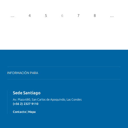
…
4
5
6
7
8
…
INFORMACIÓN PARA
Sede Santiago
Av. Plaza 680, San Carlos de Apoquindo, Las Condes
(+56 2) 2327 9110
Contacto
|
Mapa