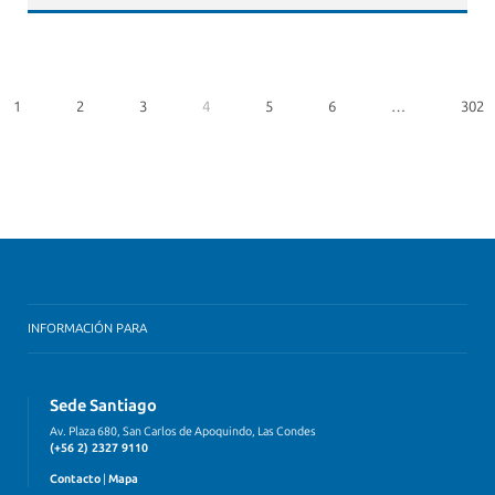
1
2
3
4
5
6
…
302
INFORMACIÓN PARA
Sede Santiago
Av. Plaza 680, San Carlos de Apoquindo, Las Condes
(+56 2) 2327 9110
Contacto
|
Mapa