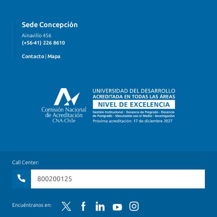
Sede Concepción
Ainavillo 456
(+56-41) 226 8610
Contacto
|
Mapa
Call Center:
800200125
Encuéntranos en:
Twitter
Facebook
LinkedIn
YouTube
Instagram