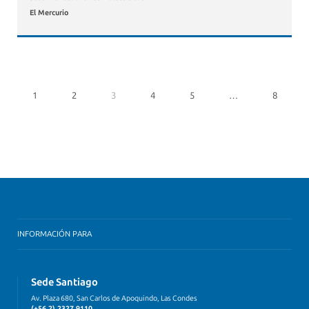
El Mercurio
1
2
3
4
5
…
8
INFORMACIÓN PARA
Sede Santiago
Av. Plaza 680, San Carlos de Apoquindo, Las Condes
(+56 2) 2327 9110