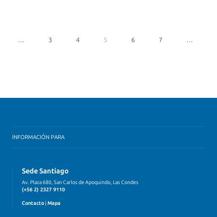
…
3
4
5
6
7
…
INFORMACIÓN PARA
Sede Santiago
Av. Plaza 680, San Carlos de Apoquindo, Las Condes
(+56 2) 2327 9110
Contacto
|
Mapa