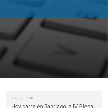
3 febrero, 2010
Hoy parte en Santiago la IV Bienal