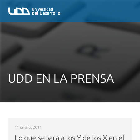
UDD EN LA PRENSA
11 enero, 2011
Lo que separa a los Y de los X en el