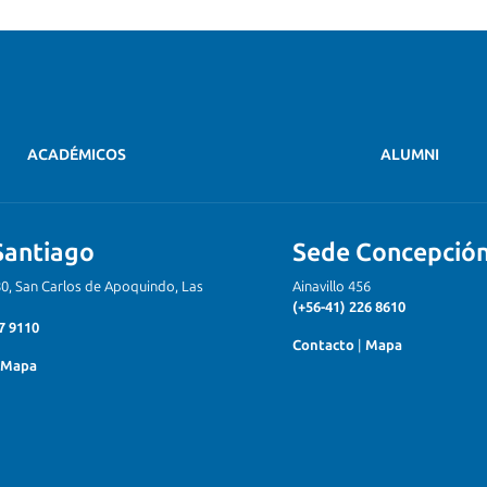
ACADÉMICOS
ALUMNI
Santiago
Sede Concepció
80, San Carlos de Apoquindo, Las
Ainavillo 456
(+56-41) 226 8610
7 9110
Contacto
|
Mapa
Mapa