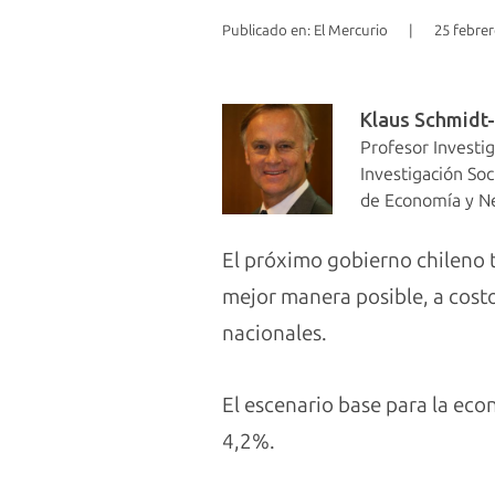
Publicado en: El Mercurio
|
25 febrer
Klaus Schmidt
Profesor Investi
Investigación So
de Economía y N
El próximo gobierno chileno t
mejor manera posible, a costo
nacionales.
El escenario base para la ec
4,2%.