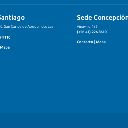
Santiago
Sede Concepció
80, San Carlos de Apoquindo, Las
Ainavillo 456
(+56-41) 226 8610
7 9110
Contacto
|
Mapa
Mapa