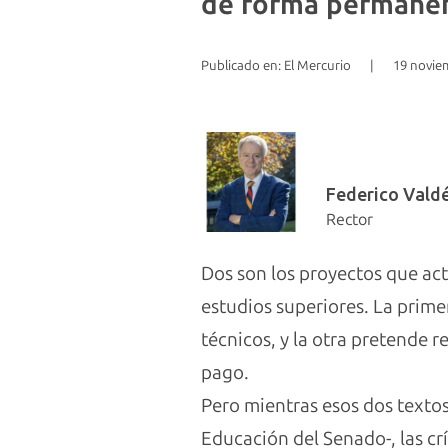
de forma permanen
Publicado en: El Mercurio
|
19 novie
Federico Vald
Rector
Dos son los proyectos que ac
estudios superiores. La prime
técnicos, y la otra pretende 
pago.
Pero mientras esos dos texto
Educación del Senado-, las cr