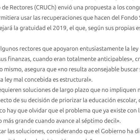
 de Rectores (CRUCh) envió una propuesta a los congr
rmitiera usar las recuperaciones que hacen del Fondo So
 dejará la gratuidad el 2019, el que, según sus propias 
algunos rectores que apoyaron entusiastamente la le
sus finanzas, cuando eran totalmente anticipables», cr
 lo mismo, asegura que «no resulta aconsejable buscar
a ley mal concebida es estructural».
 requieren soluciones de largo plazo que no impliquen 
ecto de su decisión de priorizar la educación escolar,
o hay que olvidar que el problema que ya existe con l
mo más grande cuando avance al séptimo decil».
ar las soluciones, considerando que el Gobierno ha d