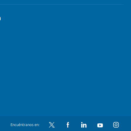
n
Encuéntranos en:
Twitter
Facebook
LinkedIn
YouTube
Instagram