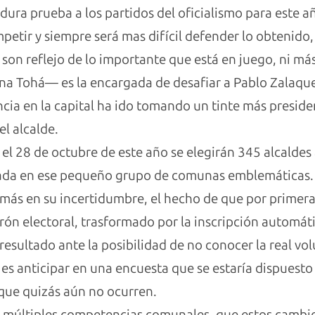
 dura prueba a los partidos del oficialismo para este a
tir y siempre será mas difícil defender lo obtenido, 
son reflejo de lo importante que está en juego, ni má
na Tohá— es la encargada de desafiar a Pablo Zalaque
cia en la capital ha ido tomando un tinte más presiden
el alcalde.
el 28 de octubre de este año se elegirán 345 alcaldes a
trada en ese pequeño grupo de comunas emblemáticas.
n más en su incertidumbre, el hecho de que por primer
n electoral, trasformado por la inscripción automátic
n resultado ante la posibilidad de no conocer la real vo
s anticipar en una encuesta que se estaría dispuesto a 
que quizás aún no ocurren.
n múltiples competencias comunales, que estos cambi