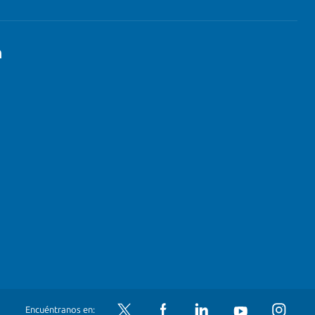
n
Encuéntranos en:
Twitter
Facebook
LinkedIn
YouTube
Instagram