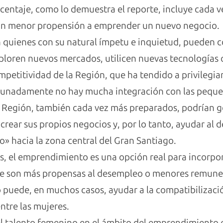
rcentaje, como lo demuestra el reporte, incluye cada 
on menor propensión a emprender un nuevo negocio.
n quienes con su natural ímpetu e inquietud, pueden co
loren nuevos mercados, utilicen nuevas tecnologías 
mpetitividad de la Región, que ha tendido a privilegiar
rtunadamente no hay mucha integración con las pequ
a Región, también cada vez más preparados, podrían 
rear sus propios negocios y, por lo tanto, ayudar al d
o» hacia la zona central del Gran Santiago.
es, el emprendimiento es una opción real para incorpo
e son más propensas al desempleo o menores remunera
 puede, en muchos casos, ayudar a la compatibilización
ntre las mujeres.
 talento femenino en el ámbito del emprendimiento e