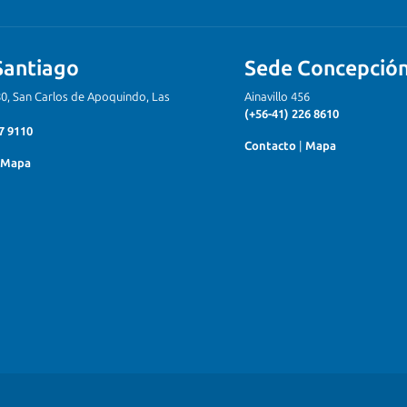
Santiago
Sede Concepció
80, San Carlos de Apoquindo, Las
Ainavillo 456
(+56-41) 226 8610
7 9110
Contacto
|
Mapa
Mapa