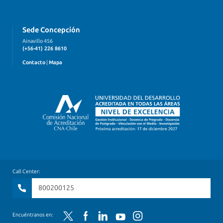
Sede Concepción
Ainavillo 456
(+56-41) 226 8610
Contacto
|
Mapa
Call Center:
800200125
Encuéntranos en:
Twitter
Facebook
LinkedIn
YouTube
Instagram