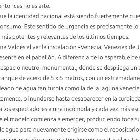
 entonces no es arte.
 la identidad nacional está siendo fuertemente cuest
 consumo. Este sentido de urgencia es precisamente lo
 más potentes y relevantes de los últimos tiempos.
ana Valdés al ver la instalación «Venezia, Venezia» de 
esente en el pabellón. A diferencia de lo esperable de
 espacio neutro, monumental, donde se despliega un 
estanque de acero de 5 x 5 metros, con un extremadam
odeado de agua tan turbia como la de la laguna veneci
tamente, o inundarse hasta desaparecer en la turbied
 a los espectadores a una incómoda y cada vez más es
nte el modelo comienza a emerger, produciendo toda su
e agua para nuevamente erigirse como el repositorio 
cionales que año a año pretenden representar el «est