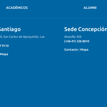
ACADÉMICOS
ALUMNI
Santiago
Sede Concepció
80, San Carlos de Apoquindo, Las
Ainavillo 456
(+56-41) 226 8610
7 9110
Contacto
|
Mapa
Mapa