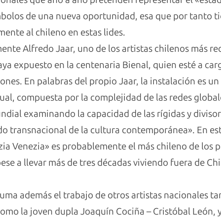
mbolos de una nueva oportunidad, esa que por tanto ti
ente al chileno en estas lides.
ente Alfredo Jaar, uno de los artistas chilenos más re
a expuesto en la centenaria Bienal, quien esté a cargo
iones. En palabras del propio Jaar, la instalación es 
tual, compuesta por la complejidad de las redes glob
dial examinando la capacidad de las rígidas y divisori
do transnacional de la cultura contemporánea». En es
ezia Venezia» es probablemente el más chileno de los
pese a llevar más de tres décadas viviendo fuera de Chi
 suma además el trabajo de otros artistas nacionales 
como la joven dupla Joaquín Cociña – Cristóbal León, y