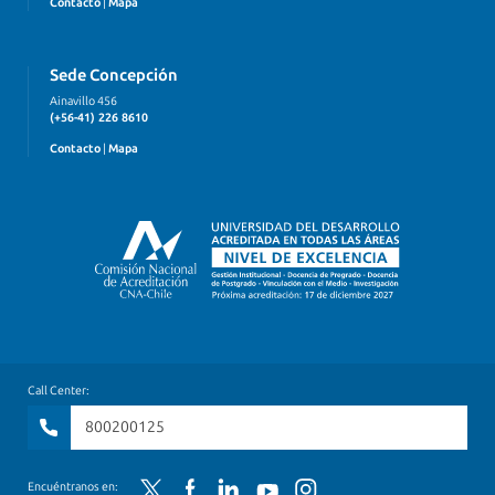
Contacto
|
Mapa
Sede Concepción
Ainavillo 456
(+56-41) 226 8610
Contacto
|
Mapa
Call Center:
800200125
Encuéntranos en:
Twitter
Facebook
LinkedIn
YouTube
Instagram