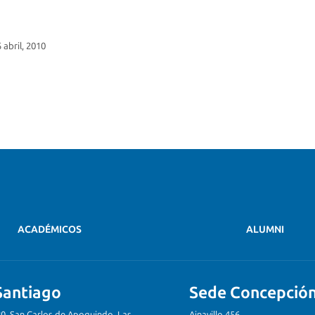
5 abril, 2010
ACADÉMICOS
ALUMNI
Santiago
Sede Concepció
80, San Carlos de Apoquindo, Las
Ainavillo 456