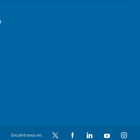
n
Encuéntranos en:
Twitter
Facebook
LinkedIn
YouTube
Instagram