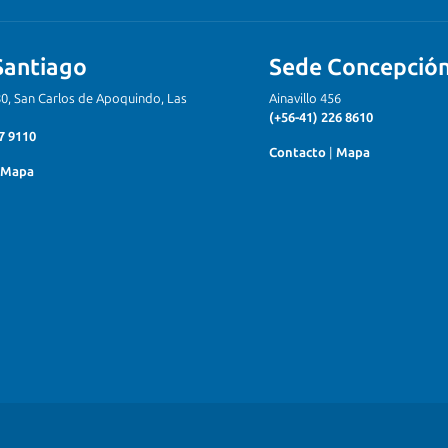
Santiago
Sede Concepció
80, San Carlos de Apoquindo, Las
Ainavillo 456
(+56-41) 226 8610
7 9110
Contacto
|
Mapa
Mapa