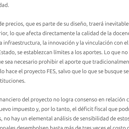
dad.
 de precios, que es parte de su diseño, traerá inevita
ior, lo que afecta directamente la calidad de la docenc
a infraestructura, la innovación y la vinculación con 
Estado, se establezcan límites a los aportes. Lo que n
e sea necesario prohibir el aporte que tradicionalment
lo hace el proyecto FES, salvo que lo que se busque 
stituciones.
financiero del proyecto no logra consenso en relación 
uevo impuesto y, por lo tanto, el déficit fiscal que po
 no hay un elemental análisis de sensibilidad de esto
onales desembolsen hasta más de tres veces el costo de