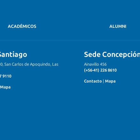
ACADÉMICOS
ALUMNI
Santiago
Sede Concepció
80, San Carlos de Apoquindo, Las
Ainavillo 456
(+56-41) 226 8610
7 9110
Contacto
|
Mapa
Mapa