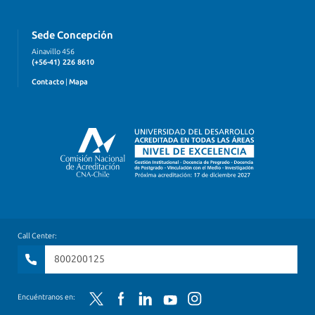
Sede Concepción
Ainavillo 456
(+56-41) 226 8610
Contacto
|
Mapa
Call Center:
800200125
Encuéntranos en:
Twitter
Facebook
LinkedIn
YouTube
Instagram